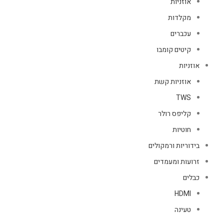
אוזניות
מקלדות
עכברים
קיטים קומבו
אוזניות
אוזניות קשת
TWS
קליפס רולר
חוטיות
בידוריות ורמקולים
זרועות ומעמדים
כבלים
HDMI
טעינה