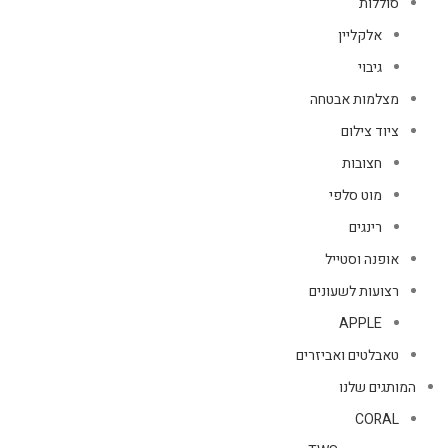
סוללות
אלקליין
גיבוי
מצלמות אבטחה
ציוד צילום
חצובות
מוט סלפי
רינגים
אופנה וסטייל
רצועות לשעונים
APPLE
טאבלטים ואביזרים
המותגים שלנו
CORAL