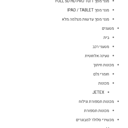
מגני מסך FULL 5D HD PRO 10/1
מגני מסך IPAD / TABLET
מגני מסך עדשות מצלמה מלא
מטענים
בית
מטעני רכב
טעינה אלחוטית
מכונות חיתוך
חומרי גלם
מכונות
JETEX
מכונות תספורת וגילוח
מכונות תספורת
מכשירי סלולר למבוגרים