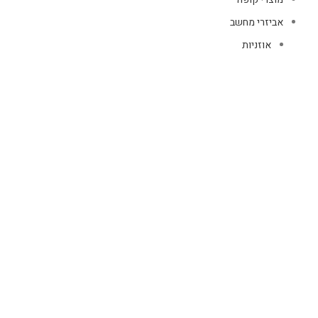
אביזרי מחשב
אוזניות
מקלדות
עכברים
קיטים קומבו
אוזניות
אוזניות קשת
TWS
קליפס רולר
חוטיות
בידוריות ורמקולים
זרועות ומעמדים
כבלים
HDMI