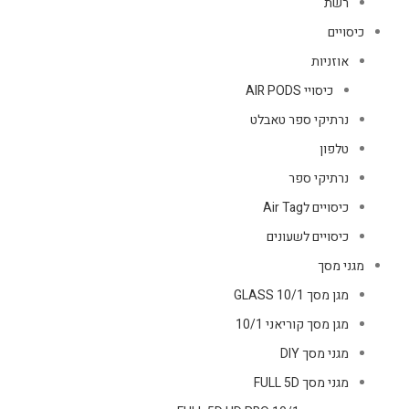
רשת
כיסויים
אוזניות
כיסויי AIR PODS
נרתיקי ספר טאבלט
טלפון
נרתיקי ספר
כיסויים לAir Tag
כיסויים לשעונים
מגני מסך
מגן מסך GLASS 10/1
מגן מסך קוריאני 10/1
מגני מסך DIY
מגני מסך FULL 5D