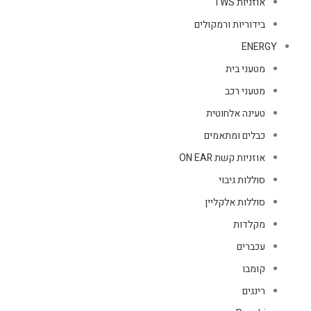
אוזניות TWS
בידוריות ורמקולים
ENERGY
מטעני בית
מטעני רכב
טעינה אלחוטית
כבלים ומתאמים
אוזניות קשת ON EAR
סוללות גיבוי
סוללות אלקליין
מקלדות
עכברים
קומבו
רינגים