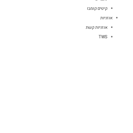
קיטים קומבו
אוזניות
אוזניות קשת
TWS
קליפס רולר
חוטיות
בידוריות ורמקולים
זרועות ומעמדים
כבלים
HDMI
טעינה
רשת
כיסויים
אוזניות