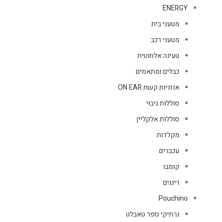
ENERGY
מטעני בית
מטעני רכב
טעינה אלחוטית
כבלים ומתאמים
אוזניות קשת ON EAR
סוללות גיבוי
סוללות אלקליין
מקלדות
עכברים
קומבו
רינגים
Pouchino
נרתיקי ספר טאבלט