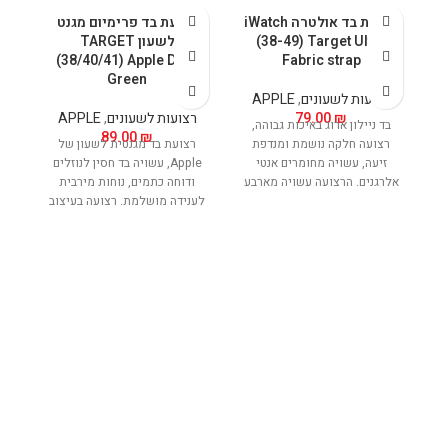
רצועת בד אולטרה iWatch
רצועת בד פרימיום מגנט
ר
(38-49) Target Ultra
לשעון TARGET
(38/40/41) Apple Dark
Fabric strap
Green
רצועות לשעונים
,
APPLE
₪
79.00
רצועות לשעונים
,
APPLE
ר
בד ניילון ארוג באיכות גבוהה,
89.00
₪
רצועה חלקה נושמת ומנדפת
רצועת בד מגנטית לשעון של
ר
זיעה, עשויה מחומרים אנטי
Apple, עשויה בד חסין לנוזלים
אלרגנים. הרצועה עשויה מארבע
ודוחה כתמים, נוחות מירבית
ו
שכבות של סיב
לענידה מושלמת. רצועה בעיצוב
לע
עדין אך נוכח. מאפשרת טעינה
ע
אלחוטית של השעון ללא הפרעה
אל
ובנוחות מירבית.