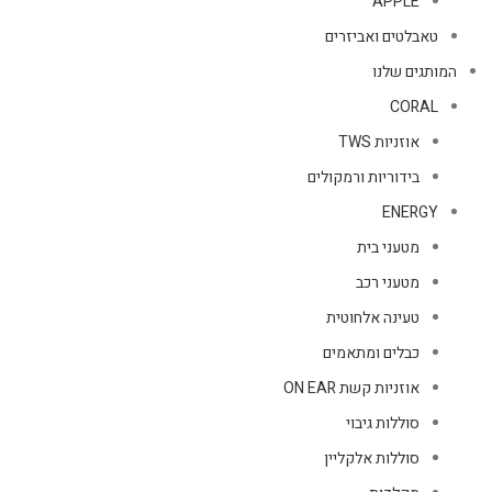
APPLE
טאבלטים ואביזרים
המותגים שלנו
CORAL
אוזניות TWS
בידוריות ורמקולים
ENERGY
מטעני בית
מטעני רכב
טעינה אלחוטית
כבלים ומתאמים
אוזניות קשת ON EAR
סוללות גיבוי
סוללות אלקליין