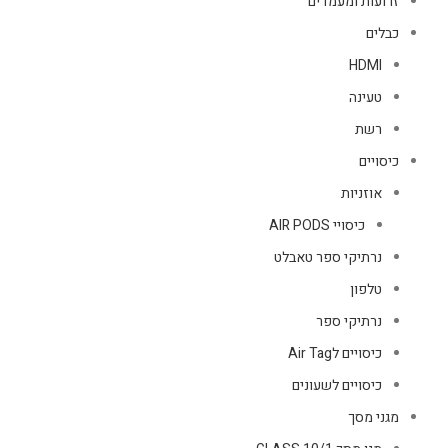
זרועות ומעמדים
כבלים
HDMI
טעינה
רשת
כיסויים
אוזניות
כיסויי AIR PODS
נרתיקי ספר טאבלט
טלפון
נרתיקי ספר
כיסויים לAir Tag
כיסויים לשעונים
מגני מסך