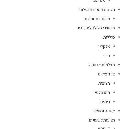
JETEX
מכונות תספורת וגילוח
מכונות תספורת
מכשירי סלולר למבוגרים
סוללות
אלקליין
גיבוי
מצלמות אבטחה
ציוד צילום
חצובות
מוט סלפי
רינגים
אופנה וסטייל
רצועות לשעונים