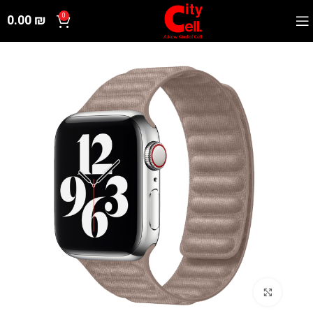
0.00
₪
0
Click to enlarge