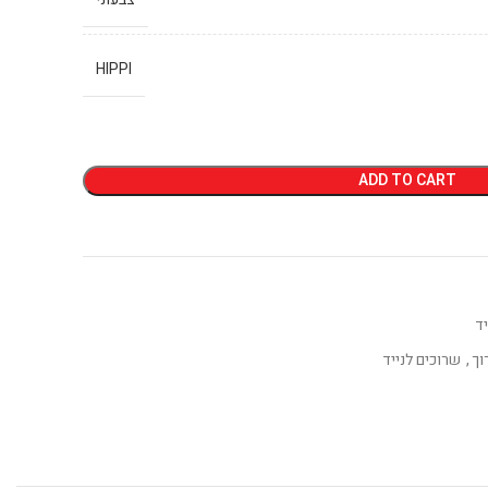
HIPPI
ADD TO CART
יד
וך
,
שרוכים לנייד