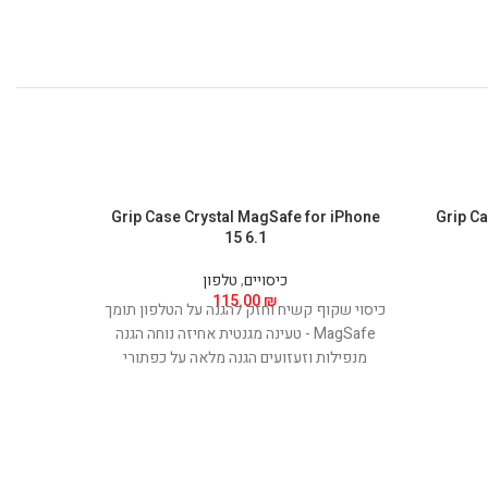
ots Stand
Grip Case Crystal MagSafe for iPhone
Grip Ca
ck
15 6.1
כיסויים
,
טלפון
115.00
₪
כיסוי שקוף קשיח וחזק להגנה על הטלפון תומך
MagSafe - טעינה מגנטית אחיזה נוחה הגנה
מנפילות וזעזועים הגנה מלאה על כפתורי
ההפעלה של המכשיר