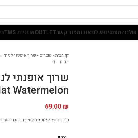
שלנו
המותגים שלנו
אודות
צור קשר
OUTLET
אוזניות TWS
בי
דף הבית
»
מוצרים
»
שרוך אופנתי לנייד Hippi Phone Strap Flat Watermelon
lat Watermelon
69.00
₪
שרוך נשיאה אופנתי לטלפון, עשוי בעבודת 
צבע