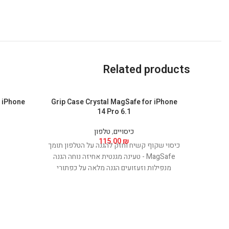
Related products
r iPhone
Grip Case Crystal MagSafe for iPhone
14 Pro 6.1
כיסויים
,
טלפון
115.00
₪
כיסוי שקוף קשיח וחזק להגנה על הטלפון תומך
MagSafe - טעינה מגנטית אחיזה נוחה הגנה
מנפילות וזעזועים הגנה מלאה על כפתורי
ההפעלה של המכשיר