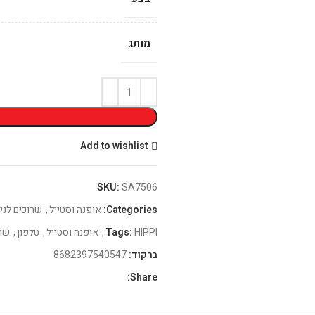
מותג
Add to wishlist
SKU:
SA7506
Categories:
אופנה וסטייל
,
שרוכים לני
HIPPI
Tags:
,
אופנה וסטייל
,
טלפון
,
שר
ברקוד:
8682397540547
Share: