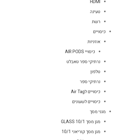
HDMI
טעינה
רשת
כיסויים
אוזניות
כיסויי AIR PODS
נרתיקי ספר טאבלט
טלפון
נרתיקי ספר
כיסויים לAir Tag
כיסויים לשעונים
מגני מסך
מגן מסך GLASS 10/1
מגן מסך קוריאני 10/1