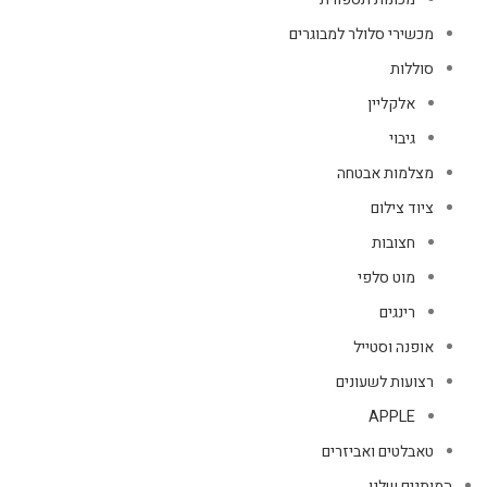
מכשירי סלולר למבוגרים
סוללות
אלקליין
גיבוי
מצלמות אבטחה
ציוד צילום
חצובות
מוט סלפי
רינגים
אופנה וסטייל
רצועות לשעונים
APPLE
טאבלטים ואביזרים
המותגים שלנו