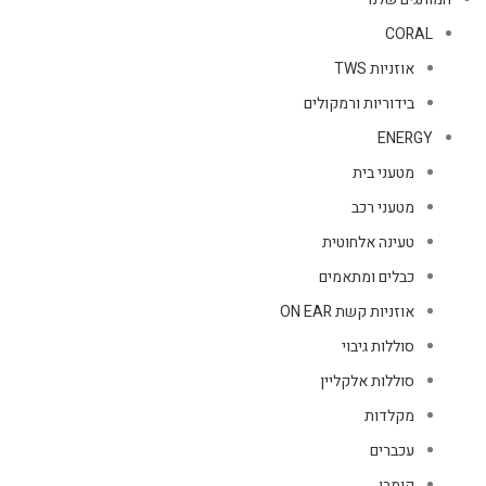
CORAL
אוזניות TWS
בידוריות ורמקולים
ENERGY
מטעני בית
מטעני רכב
טעינה אלחוטית
כבלים ומתאמים
אוזניות קשת ON EAR
סוללות גיבוי
סוללות אלקליין
מקלדות
עכברים
קומבו