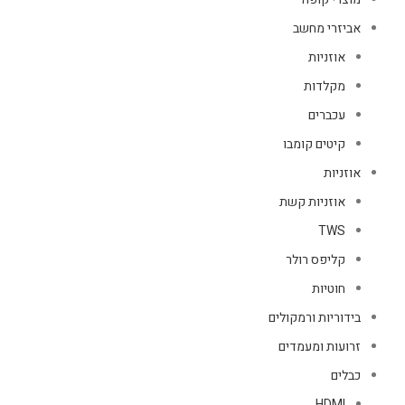
אביזרי מחשב
אוזניות
מקלדות
עכברים
קיטים קומבו
אוזניות
אוזניות קשת
TWS
קליפס רולר
חוטיות
בידוריות ורמקולים
זרועות ומעמדים
כבלים
HDMI