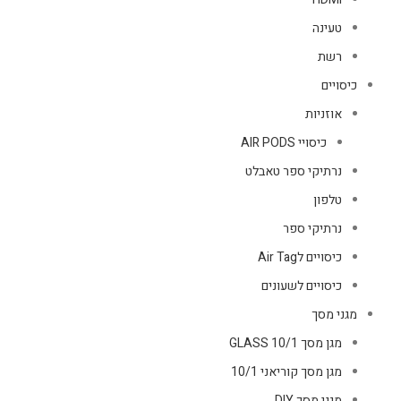
טעינה
רשת
כיסויים
אוזניות
כיסויי AIR PODS
נרתיקי ספר טאבלט
טלפון
נרתיקי ספר
כיסויים לAir Tag
כיסויים לשעונים
מגני מסך
מגן מסך GLASS 10/1
מגן מסך קוריאני 10/1
מגני מסך DIY