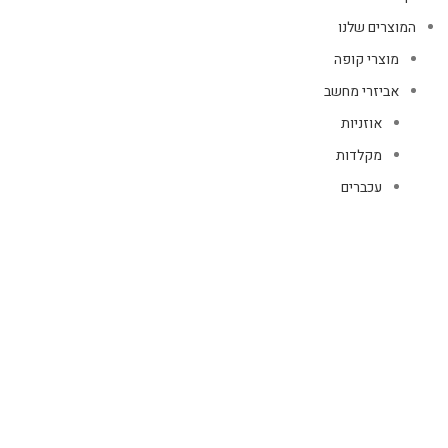
המוצרים שלנו
מוצרי קופה
אביזרי מחשב
אוזניות
מקלדות
עכברים
קיטים קומבו
אוזניות
אוזניות קשת
TWS
קליפס רולר
חוטיות
בידוריות ורמקולים
זרועות ומעמדים