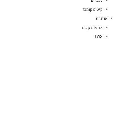
עכברים
קיטים קומבו
אוזניות
אוזניות קשת
TWS
קליפס רולר
חוטיות
בידוריות ורמקולים
זרועות ומעמדים
כבלים
HDMI
טעינה
רשת
כיסויים