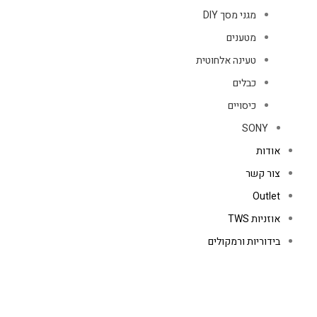
מגני מסך DIY
מטענים
טעינה אלחוטית
כבלים
כיסויים
SONY
אודות
צור קשר
Outlet
אוזניות TWS
בידוריות ורמקולים