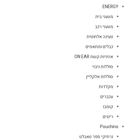
ENERGY
מטעני בית
מטעני רכב
טעינה אלחוטית
כבלים ומתאמים
אוזניות קשת ON EAR
סוללות גיבוי
סוללות אלקליין
מקלדות
עכברים
קומבו
רינגים
Pouchino
נרתיקי ספר טאבלט