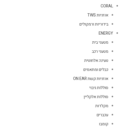
CORAL
אוזניות TWS
בידוריות ורמקולים
ENERGY
מטעני בית
מטעני רכב
טעינה אלחוטית
כבלים ומתאמים
אוזניות קשת ON EAR
סוללות גיבוי
סוללות אלקליין
מקלדות
עכברים
קומבו