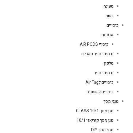
טעינה
רשת
כיסויים
אוזניות
כיסויי AIR PODS
נרתיקי ספר טאבלט
טלפון
נרתיקי ספר
כיסויים לAir Tag
כיסויים לשעונים
מגני מסך
מגן מסך GLASS 10/1
מגן מסך קוריאני 10/1
מגני מסך DIY