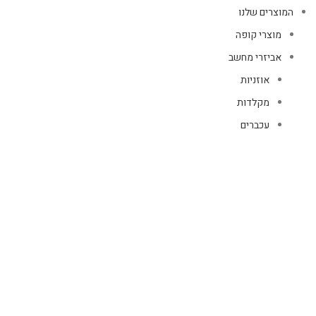
המוצרים שלנו
מוצרי קופה
אביזרי מחשב
אוזניות
מקלדות
עכברים
קיטים קומבו
אוזניות
אוזניות קשת
TWS
קליפס רולר
חוטיות
בידוריות ורמקולים
זרועות ומעמדים