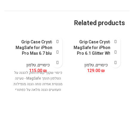
Related products
Grip Case Crystal
Grip Case Crystal
14
MagSafe for iPhone 14
MagSafe for iPhone 14
Pro Max 6.7 blue
Pro 6.1 Glitter White
כיסויים
,
טלפון
כיסויים
,
טלפון
115.00
₪
129.00
₪
כיסוי שקוף קשיח וחזק להגנה על
כיס
הטלפון תומך MagSafe - טעינה
מגנטית אחיזה נוחה הגנה מנפילות
מגנ
וזעזועים הגנה מלאה על כפתורי
וז
ההפעלה של המכשיר