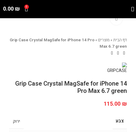
0.00
₪
0
Click to enlarge
דף הבית
»
מוצרים
»
Grip Case Crystal MagSafe for iPhone 14 Pro
Max 6.7 green
Grip Case Crystal MagSafe for iPhone 14
Pro Max 6.7 green
115.00
₪
צבע
ירוק