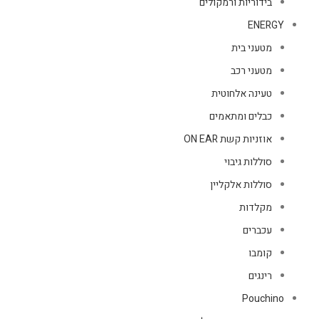
בידוריות ורמקולים
ENERGY
מטעני בית
מטעני רכב
טעינה אלחוטית
כבלים ומתאמים
אוזניות קשת ON EAR
סוללות גיבוי
סוללות אלקליין
מקלדות
עכברים
קומבו
רינגים
Pouchino