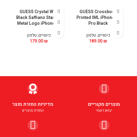
al
GUESS Crystal With
GUESS Crossbody
nk
Black Saffiano Stand &
Printed IML iPhone 15
Metal Logo iPhone 15
Pro Black
כיסויים
,
טלפון
כיסויים
,
טלפון
179.00
₪
189.00
₪
מוצרים מקוריים
מדיניות החזרת מוצר
יבואן רשמי
החזרת מוצרים