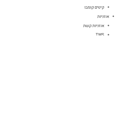
קיטים קומבו
אוזניות
אוזניות קשת
TWS
קליפס רולר
חוטיות
בידוריות ורמקולים
זרועות ומעמדים
כבלים
HDMI
טעינה
רשת
כיסויים
אוזניות