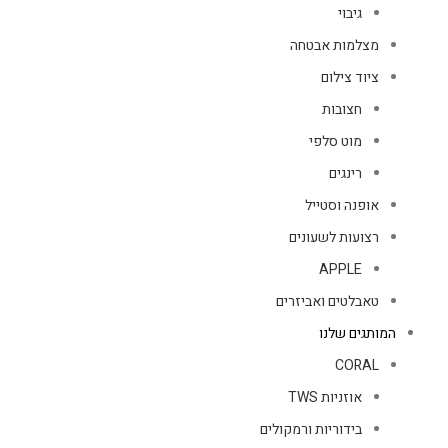
גיבוי
מצלמות אבטחה
ציוד צילום
חצובות
מוט סלפי
רינגים
אופנה וסטייל
רצועות לשעונים
APPLE
טאבלטים ואביזרים
המותגים שלנו
CORAL
אוזניות TWS
בידוריות ורמקולים