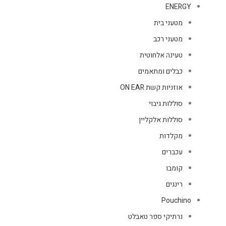
ENERGY
מטעני בית
מטעני רכב
טעינה אלחוטית
כבלים ומתאמים
אוזניות קשת ON EAR
סוללות גיבוי
סוללות אלקליין
מקלדות
עכברים
קומבו
רינגים
Pouchino
נרתיקי ספר טאבלט