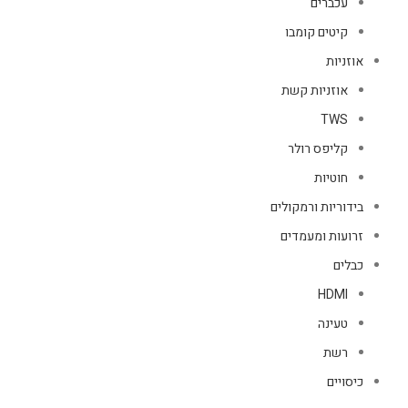
עכברים
קיטים קומבו
אוזניות
אוזניות קשת
TWS
קליפס רולר
חוטיות
בידוריות ורמקולים
זרועות ומעמדים
כבלים
HDMI
טעינה
רשת
כיסויים