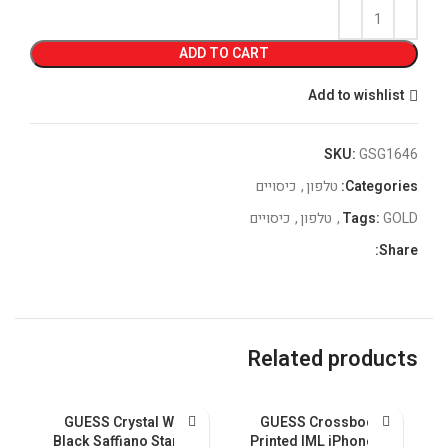
ADD TO CART
Add to wishlist
SKU:
GSG1646
Categories:
טלפון
,
כיסויים
GOLD
Tags:
,
טלפון
,
כיסויים
Share:
Related products
al
GUESS Crystal With
GUESS Crossbody
nk
Black Saffiano Stand &
Printed IML iPhone 15