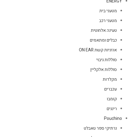
ENERGY
מטעני בית
מטעני רכב
טעינה אלחוטית
כבלים ומתאמים
אוזניות קשת ON EAR
סוללות גיבוי
סוללות אלקליין
מקלדות
עכברים
קומבו
רינגים
Pouchino
נרתיקי ספר טאבלט