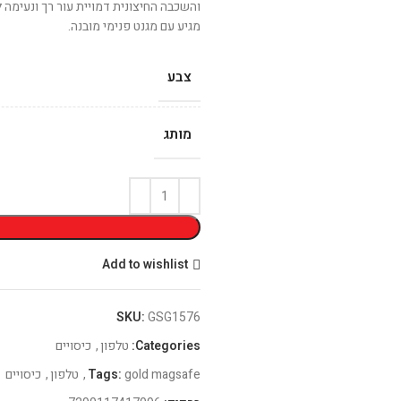
והשכבה החיצונית דמויית עור רך ונעימה ל
מגיע עם מגנט פנימי מובנה.
צבע
מותג
Add to wishlist
SKU:
GSG1576
Categories:
טלפון
,
כיסויים
gold magsafe
Tags:
,
טלפון
,
כיסויים