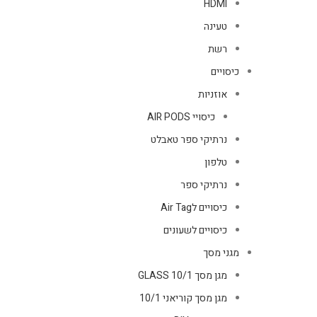
HDMI
טעינה
רשת
כיסויים
אוזניות
כיסויי AIR PODS
נרתיקי ספר טאבלט
טלפון
נרתיקי ספר
כיסויים לAir Tag
כיסויים לשעונים
מגני מסך
מגן מסך GLASS 10/1
מגן מסך קוריאני 10/1