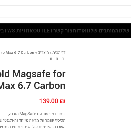
שלנו
המותגים שלנו
אודות
צור קשר
OUTLET
אוזניות TWS
בי
דף הבית
»
מוצרים
»
Pro Max 6.7 Carbon
old Magsafe for
Max 6.7 Carbon
139.00
₪
כיסוי דמוי עור עם MagSafe מובנה,
הכיסוי שומר על מראה מיוחד והאלגנטי ש
השכבה הפנימית של הכיסוי מיוצרת מסיבי