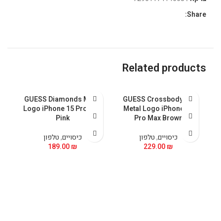
Share:
Related products
GUESS Diamonds Metal
GUESS Crossbody PU
Logo iPhone 15 Pro Max
Metal Logo iPhone 15
Pink
Pro Max Brown
כיסויים
,
טלפון
כיסויים
,
טלפון
189.00
₪
229.00
₪