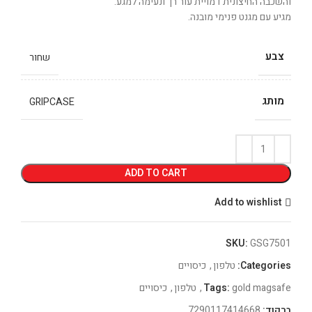
והשכבה החיצונית דמויית עור רך ונעימה למגע.
מגיע עם מגנט פנימי מובנה.
צבע
שחור
מותג
GRIPCASE
ADD TO CART
Add to wishlist
SKU:
GSG7501
Categories:
טלפון
,
כיסויים
gold magsafe
Tags:
,
טלפון
,
כיסויים
ברקוד:
7290117414668