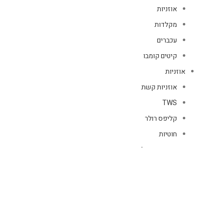
אוזניות
מקלדות
עכברים
קיטים קומבו
אוזניות
אוזניות קשת
TWS
קליפס רולר
חוטיות
בידוריות ורמקולים
זרועות ומעמדים
כבלים
HDMI
טעינה