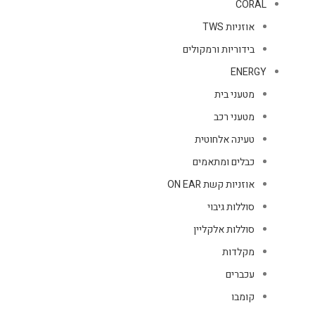
CORAL
אוזניות TWS
בידוריות ורמקולים
ENERGY
מטעני בית
מטעני רכב
טעינה אלחוטית
כבלים ומתאמים
אוזניות קשת ON EAR
סוללות גיבוי
סוללות אלקליין
מקלדות
עכברים
קומבו