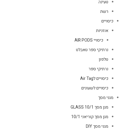
טעינה
רשת
כיסויים
אוזניות
כיסויי AIR PODS
נרתיקי ספר טאבלט
טלפון
נרתיקי ספר
כיסויים לAir Tag
כיסויים לשעונים
מגני מסך
מגן מסך GLASS 10/1
מגן מסך קוריאני 10/1
מגני מסך DIY