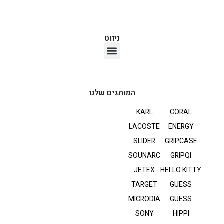
ניווט
אוזניות TWS
המותגים שלנו
KARL
CORAL
LACOSTE
ENERGY
SLIDER
GRIPCASE
SOUNARC
GRIPQI
JETEX
HELLO KITTY
TARGET
GUESS
MICRODIA
GUESS
SONY
HIPPI