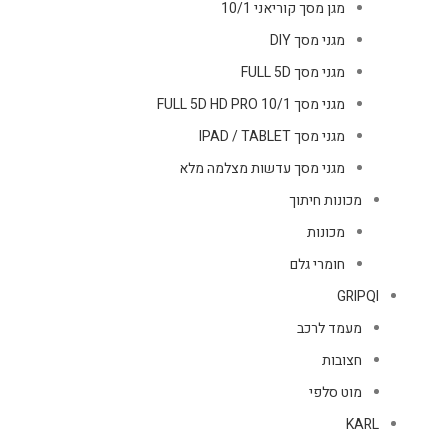
מגן מסך קוריאני 10/1
מגני מסך DIY
מגני מסך FULL 5D
מגני מסך FULL 5D HD PRO 10/1
מגני מסך IPAD / TABLET
מגני מסך עדשות מצלמה מלא
מכונות חיתוך
מכונות
חומרי גלם
GRIPQI
מעמד לרכב
חצובות
מוט סלפי
KARL