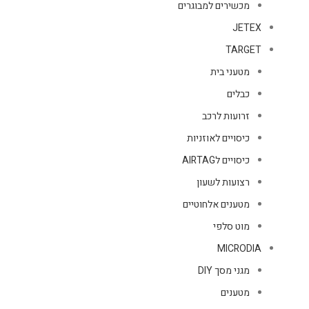
מכשירים למבוגרים
JETEX
TARGET
מטעני בית
כבלים
זרועות לרכב
כיסויים לאוזניות
כיסויים לAIRTAG
רצועות לשעון
מטענים אלחוטיים
מוט סלפי
MICRODIA
מגני מסך DIY
מטענים