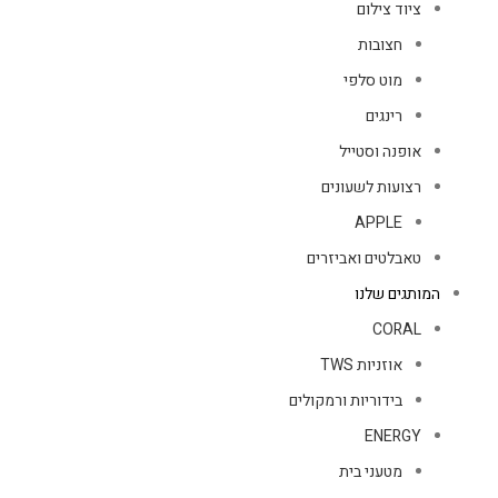
ציוד צילום
חצובות
מוט סלפי
רינגים
אופנה וסטייל
רצועות לשעונים
APPLE
טאבלטים ואביזרים
המותגים שלנו
CORAL
אוזניות TWS
בידוריות ורמקולים
ENERGY
מטעני בית