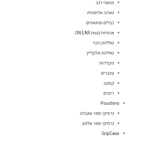
מטעני רכב
טעינה אלחוטית
כבלים ומתאמים
אוזניות קשת ON EAR
סוללות גיבוי
סוללות אלקליין
מקלדות
עכברים
קומבו
רינגים
Pouchino
נרתיקי ספר טאבלט
נרתיקי ספר טלפון
GripCase