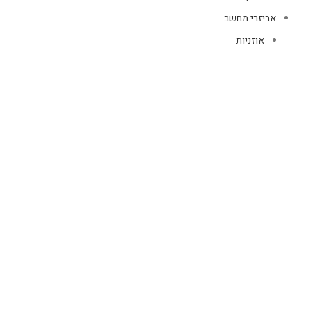
אביזרי מחשב
אוזניות
מקלדות
עכברים
קיטים קומבו
אוזניות
אוזניות קשת
TWS
קליפס רולר
חוטיות
בידוריות ורמקולים
זרועות ומעמדים
כבלים
HDMI