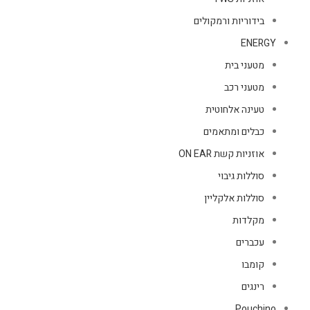
בידוריות ורמקולים
ENERGY
מטעני בית
מטעני רכב
טעינה אלחוטית
כבלים ומתאמים
אוזניות קשת ON EAR
סוללות גיבוי
סוללות אלקליין
מקלדות
עכברים
קומבו
רינגים
Pouchino