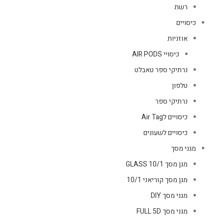
רשת
כיסויים
אוזניות
כיסויי AIR PODS
נרתיקי ספר טאבלט
טלפון
נרתיקי ספר
כיסויים לAir Tag
כיסויים לשעונים
מגני מסך
מגן מסך GLASS 10/1
מגן מסך קוריאני 10/1
מגני מסך DIY
מגני מסך FULL 5D