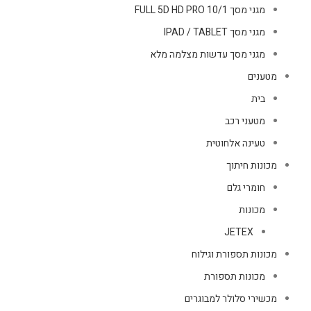
מגני מסך FULL 5D HD PRO 10/1
מגני מסך IPAD / TABLET
מגני מסך עדשות מצלמה מלא
מטענים
בית
מטעני רכב
טעינה אלחוטית
מכונות חיתוך
חומרי גלם
מכונות
JETEX
מכונות תספורת וגילוח
מכונות תספורת
מכשירי סלולר למבוגרים