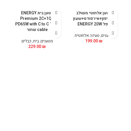
מטען אלחוטי משולב
מטען בית ENERGY
לאייפון+אירפודס+שעון
Premium 2C+1QC
אפל ENERGY 20W
PD65W with C to C 1.5M
5M
cable שחור
מטענים
,
טעינה אלחוטית
₪
199.00
מטענים
,
בית
,
כבלים
229.00
₪
.0A
5V
t:
5V
5V
V
e-
e-
ut:
SB
15W