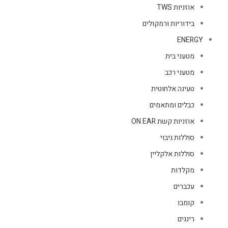
אוזניות TWS
בידוריות ורמקולים
ENERGY
מטעני בית
מטעני רכב
טעינה אלחוטית
כבלים ומתאמים
אוזניות קשת ON EAR
סוללות גיבוי
סוללות אלקליין
מקלדות
עכברים
קומבו
רינגים