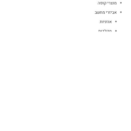
מוצרי קופה
אביזרי מחשב
אוזניות
מקלדות
עכברים
קיטים קומבו
אוזניות
אוזניות קשת
TWS
קליפס רולר
חוטיות
בידוריות ורמקולים
זרועות ומעמדים
כבלים