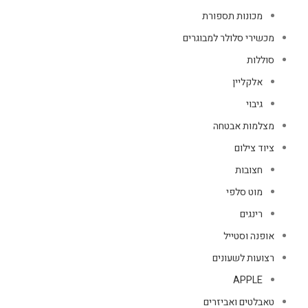
מכונות תספורת
מכשירי סלולר למבוגרים
סוללות
אלקליין
גיבוי
מצלמות אבטחה
ציוד צילום
חצובות
מוט סלפי
רינגים
אופנה וסטייל
רצועות לשעונים
APPLE
טאבלטים ואביזרים