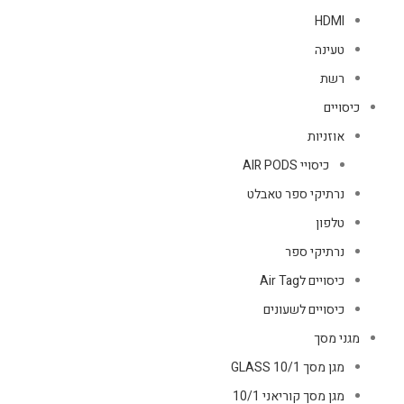
HDMI
טעינה
רשת
כיסויים
אוזניות
כיסויי AIR PODS
נרתיקי ספר טאבלט
טלפון
נרתיקי ספר
כיסויים לAir Tag
כיסויים לשעונים
מגני מסך
מגן מסך GLASS 10/1
מגן מסך קוריאני 10/1