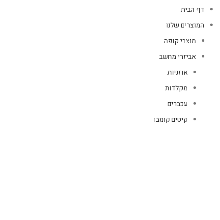
דף הבית
המוצרים שלנו
מוצרי קופה
אביזרי מחשב
אוזניות
מקלדות
עכברים
קיטים קומבו
אוזניות
אוזניות קשת
TWS
קליפס רולר
חוטיות
בידוריות ורמקולים