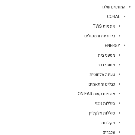
המותגים שלנו
CORAL
אוזניות TWS
בידוריות ורמקולים
ENERGY
מטעני בית
מטעני רכב
טעינה אלחוטית
כבלים ומתאמים
אוזניות קשת ON EAR
סוללות גיבוי
סוללות אלקליין
מקלדות
עכברים