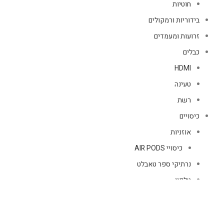
חוטיות
בידוריות ורמקולים
זרועות ומעמדים
כבלים
HDMI
טעינה
רשת
כיסויים
אוזניות
כיסויי AIR PODS
נרתיקי ספר טאבלט
טלפון
נרתיקי ספר
כיסויים לAir Tag