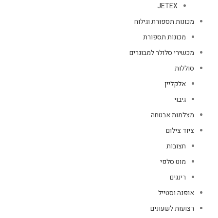
JETEX
מכונות תספורת וגילוח
מכונות תספורת
מכשירי סלולר למבוגרים
סוללות
אלקליין
גיבוי
מצלמות אבטחה
ציוד צילום
חצובות
מוט סלפי
רינגים
אופנה וסטייל
רצועות לשעונים