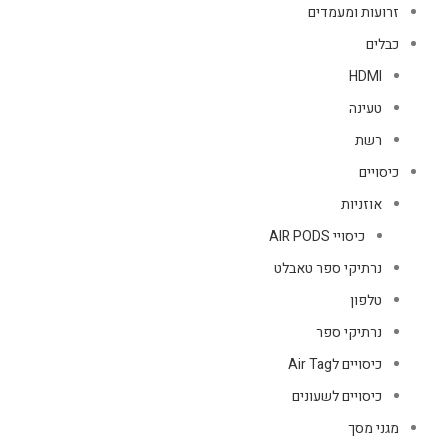
זרועות ומעמדים
כבלים
HDMI
טעינה
רשת
כיסויים
אוזניות
כיסויי AIR PODS
נרתיקי ספר טאבלט
טלפון
נרתיקי ספר
כיסויים לAir Tag
כיסויים לשעונים
מגני מסך