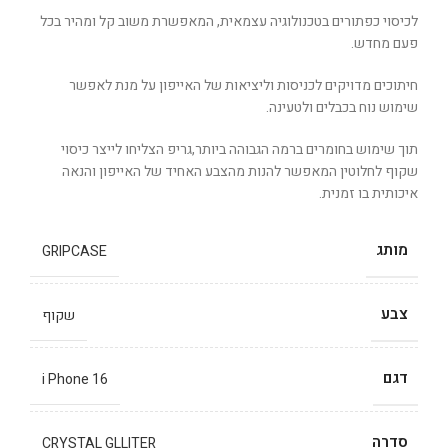
לכיסוי כפתורים בטכנולוגיה עצמאית, המאפשרת משוב קל ומהיר בכל
פעם מחדש.
חיתוכים מדויקים לכניסות וליציאות של האייפון על מנת לאפשר
שימוש נוח בכבלים ולטעינה.
תוך שימוש בחומרים ברמה הגבוהה ביותר,גריפ הצליחו לייצר כיסוי
שקוף לחלוטין המאפשר להנות מהצבע האחיד של האייפון והנאה
איכותית בו זמנית.
מותג
GRIPCASE
צבע
שקוף
דגם
i Phone 16
סדרה
CRYSTAL GLLITER