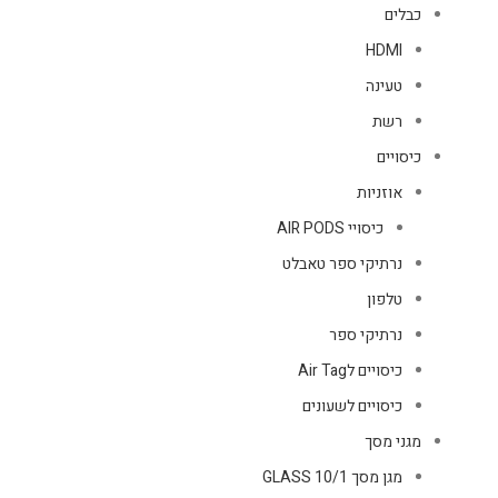
כבלים
HDMI
טעינה
רשת
כיסויים
אוזניות
כיסויי AIR PODS
נרתיקי ספר טאבלט
טלפון
נרתיקי ספר
כיסויים לAir Tag
כיסויים לשעונים
מגני מסך
מגן מסך GLASS 10/1