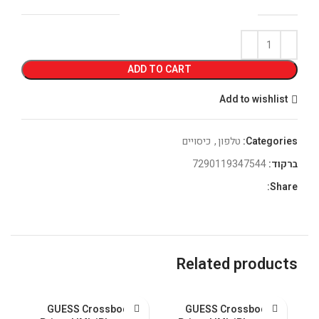
ADD TO CART
Add to wishlist
Categories:
טלפון
,
כיסויים
ברקוד:
7290119347544
Share:
Related products
GUESS Crossbody
GUESS Crossbody