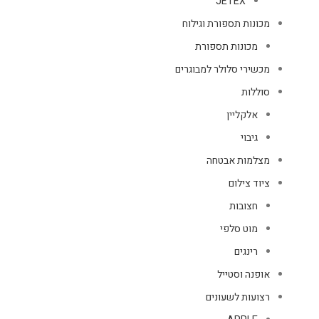
JETEX
מכונות תספורת וגילוח
מכונות תספורת
מכשירי סלולר למבוגרים
סוללות
אלקליין
גיבוי
מצלמות אבטחה
ציוד צילום
חצובות
מוט סלפי
רינגים
אופנה וסטייל
רצועות לשעונים