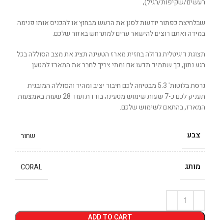
רעשים/שקיפות/רגיל),
שבלחיצת כפתור יודעות לסנן את הרעש מבחוץ או להכניס אותו פנימה
במידה ואתם רוצים להישאר ערים למתרחש באזור שלכם.
תצוגת דיגיטלית גדולה בחזית מארז הטעינה תציג את מצב הסוללה בכל
רגע נתון, כך שתמיד תדעו אם ומתי צריך לחבר את המארז למטען.
גרסת בלוטות' 5.3 מבטיחה לכם חיבור יציב ומהיר והסוללה המובנית
תעניק לכם כ-7 שעות שימוש מטעינה בודדת ועוד 28 שעות באמצעות
המארז, בהתאם לשימוש שלכם.
צבע
שחור
מותג
CORAL
ADD TO CART