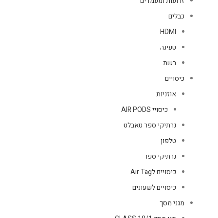
זרועות ומעמדים
כבלים
HDMI
טעינה
רשת
כיסויים
אוזניות
כיסויי AIR PODS
נרתיקי ספר טאבלט
טלפון
נרתיקי ספר
כיסויים לAir Tag
כיסויים לשעונים
מגני מסך