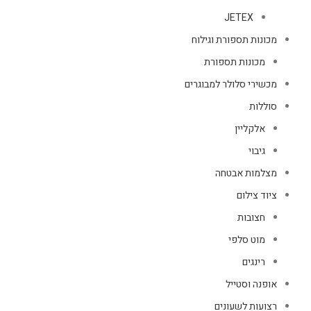
JETEX
מכונות תספורת וגילוח
מכונות תספורת
מכשירי סלולר למבוגרים
סוללות
אלקליין
גיבוי
מצלמות אבטחה
ציוד צילום
חצובות
מוט סלפי
רינגים
אופנה וסטייל
רצועות לשעונים