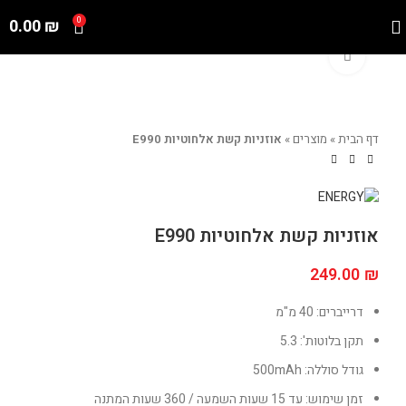
0.00
₪
0
Click to enlarge
דף הבית
»
מוצרים
»
אוזניות קשת אלחוטיות E990
אוזניות קשת אלחוטיות E990
249.00
₪
דרייברים: 40 מ"מ
תקן בלוטות': 5.3
גודל סוללה: 500mAh
זמן שימוש: עד 15 שעות השמעה / 360 שעות המתנה