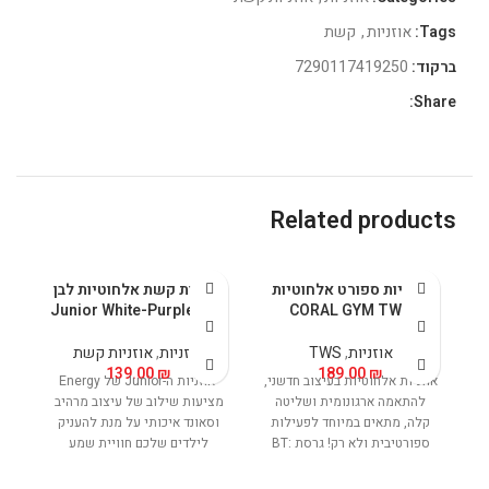
Tags:
אוזניות
,
קשת
ברקוד:
7290117419250
Share:
Related products
אוזניות ספורט אלחוטיות
אוזניות קשת אלחוטיות לבן
CORAL GYM TWS
סגול Junior White-Purple
אוזניות
,
TWS
אוזניות
,
אוזניות קשת
139.00
₪
189.00
₪
אוזניות אלחוטיות בעיצוב חדשני,
אוזניות ה-Junior של Energy
להתאמה ארגונומית ושליטה
מציעות שילוב של עיצוב מרהיב
קלה, מתאים במיוחד לפעילות
וסאונד איכותי על מנת להעניק
ספורטיבית ולא רק! גרסת BT:
לילדים שלכם חוויית שמע
5.3 פרופיל:
מרגשת וכיפית במיוחד. העיצוב
HSP,HFP,A2DP,AVRCP טווח
הייחודי, בארבעה צבעים שונים,