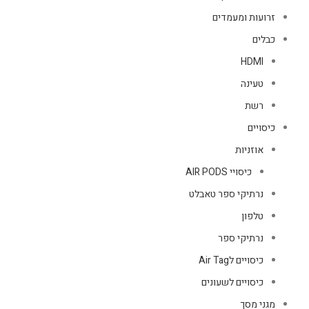
זרועות ומעמדים
כבלים
HDMI
טעינה
רשת
כיסויים
אוזניות
כיסויי AIR PODS
נרתיקי ספר טאבלט
טלפון
נרתיקי ספר
כיסויים לAir Tag
כיסויים לשעונים
מגני מסך