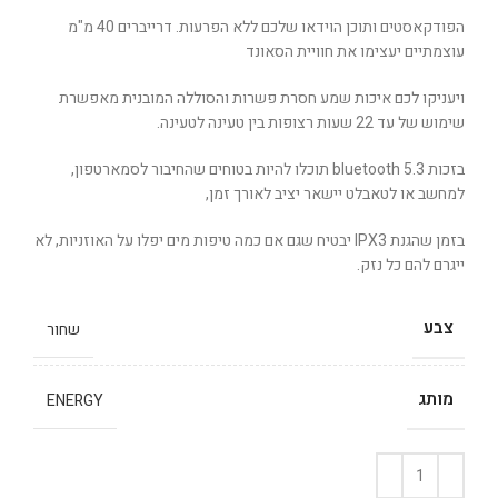
הפודקאסטים ותוכן הוידאו שלכם ללא הפרעות. דרייברים 40 מ"מ
עוצמתיים יעצימו את חוויית הסאונד
ויעניקו לכם איכות שמע חסרת פשרות והסוללה המובנית מאפשרת
שימוש של עד 22 שעות רצופות בין טעינה לטעינה.
בזכות bluetooth 5.3 תוכלו להיות בטוחים שהחיבור לסמארטפון,
למחשב או לטאבלט יישאר יציב לאורך זמן,
בזמן שהגנת IPX3 יבטיח שגם אם כמה טיפות מים יפלו על האוזניות, לא
ייגרם להם כל נזק.
צבע
שחור
מותג
ENERGY