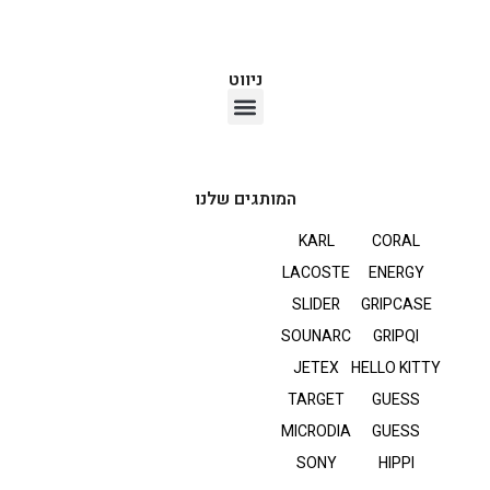
ניווט
אוזניות TWS
המותגים שלנו
KARL
CORAL
LACOSTE
ENERGY
SLIDER
GRIPCASE
SOUNARC
GRIPQI
JETEX
HELLO KITTY
TARGET
GUESS
MICRODIA
GUESS
SONY
HIPPI