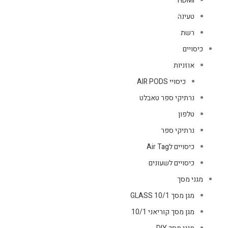
HDMI
טעינה
רשת
כיסויים
אוזניות
כיסויי AIR PODS
נרתיקי ספר טאבלט
טלפון
נרתיקי ספר
כיסויים לAir Tag
כיסויים לשעונים
מגני מסך
מגן מסך GLASS 10/1
מגן מסך קוריאני 10/1