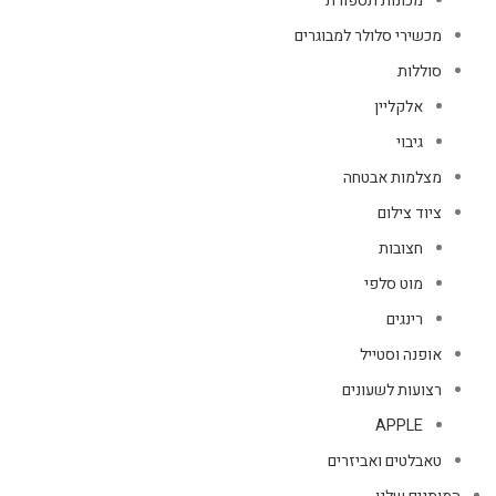
מכונות תספורת
מכשירי סלולר למבוגרים
סוללות
אלקליין
גיבוי
מצלמות אבטחה
ציוד צילום
חצובות
מוט סלפי
רינגים
אופנה וסטייל
רצועות לשעונים
APPLE
טאבלטים ואביזרים