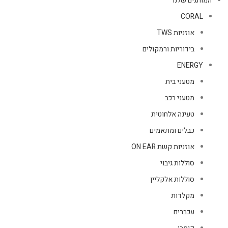
המותגים שלנו
CORAL
אוזניות TWS
בידוריות ורמקולים
ENERGY
מטעני בית
מטעני רכב
טעינה אלחוטית
כבלים ומתאמים
אוזניות קשת ON EAR
סוללות גיבוי
סוללות אלקליין
מקלדות
עכברים