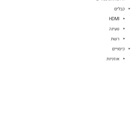
כבלים
HDMI
טעינה
רשת
כיסויים
אוזניות
כיסויי AIR PODS
נרתיקי ספר טאבלט
טלפון
נרתיקי ספר
כיסויים לAir Tag
כיסויים לשעונים
מגני מסך
מגן מסך GLASS 10/1