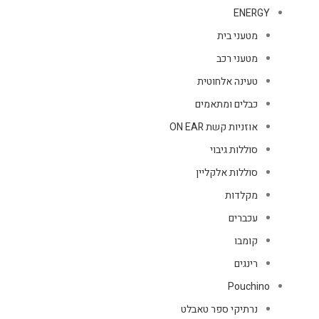
ENERGY
מטעני בית
מטעני רכב
טעינה אלחוטית
כבלים ומתאמים
אוזניות קשת ON EAR
סוללות גיבוי
סוללות אלקליין
מקלדות
עכברים
קומבו
רינגים
Pouchino
נרתיקי ספר טאבלט