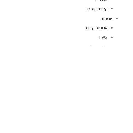
קיטים קומבו
אוזניות
אוזניות קשת
TWS
קליפס רולר
חוטיות
בידוריות ורמקולים
זרועות ומעמדים
כבלים
HDMI
טעינה
רשת
כיסויים
אוזניות