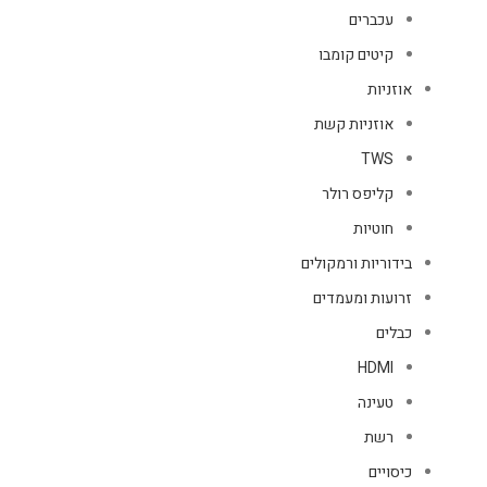
עכברים
קיטים קומבו
אוזניות
אוזניות קשת
TWS
קליפס רולר
חוטיות
בידוריות ורמקולים
זרועות ומעמדים
כבלים
HDMI
טעינה
רשת
כיסויים