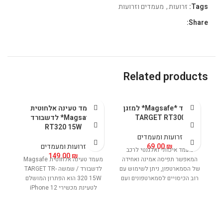
Tags:
זרועות
,
מעמדים וזרועות
Share:
Related products
מעמד *Magsafe* למזגן
מעמד טעינה אלחוטית
TARGET RT300
*Magsafe* לדשבורד
RT320 15W
זרועות ומעמדים
₪
69.00
זרועות ומעמדים
מעמד איכותי ואלגנטי לרכב
149.00
₪
המאפשר תפיסה אמינה ואחידה
מעמד טעינה אלחוטית Magsafe
של הסמארטפון, ניתן לשימוש עם
לדשבורד / שמשה TARGET TR-
רוב הכיסויים לסמארטפונים ועם
320 15W הוא הפתרון המושלם
רוב הסמארטפונים בשוק בעל
לטעינת מכשירי iPhone 12
מ
עיצוב קומפקטי ואלגנטי המשתלב
ומעלה. המעמד מספק חווית
ke
נהדר בכל רכב. בעל מגנט חזק
טעינה מתקדמת ומרשימה ;
לאחיזה חזקה ויציבה של
הכוללת טכנולוגיית MagSafe