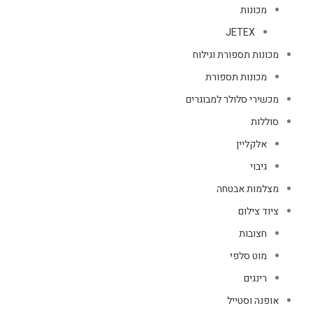
מכונות
JETEX
מכונות תספורת וגילוח
מכונות תספורת
מכשירי סלולר למבוגרים
סוללות
אלקליין
גיבוי
מצלמות אבטחה
ציוד צילום
חצובות
מוט סלפי
רינגים
אופנה וסטייל