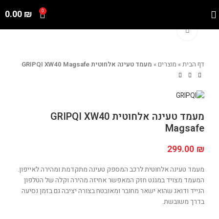
0.00
₪
0
Click to enlarge
דף הבית
»
מוצרים
»
מעמד טעינה אלחוטית GRIPQI XW40 Magsafe
מעמד טעינה אלחוטית GRIPQI XW40
Magsafe
299.00
₪
מעמד טעינה אלחוטית לרכב המספק טעינה מתקדמת ומהירה לאייפון.
המעמד מצויד במגנט חזק המאפשר אחיזה מהירה וקלה של הטלפון
הנייד ודואג שהוא ישאר מחובר ומאובטח בצורה יציבה גם בזמן נסיעה
בדרך משובשת.