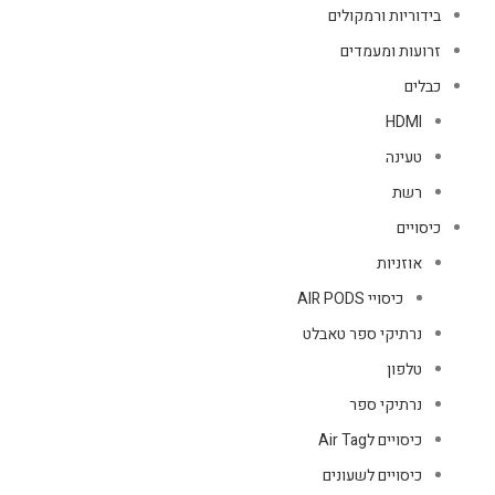
בידוריות ורמקולים
זרועות ומעמדים
כבלים
HDMI
טעינה
רשת
כיסויים
אוזניות
כיסויי AIR PODS
נרתיקי ספר טאבלט
טלפון
נרתיקי ספר
כיסויים לAir Tag
כיסויים לשעונים