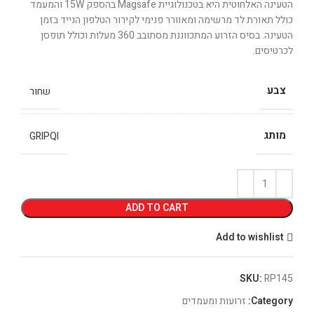
הטעינה האלחוטית היא בטכנולוגיית Magsafe בהספק 15W והמעמד
כולל תאורת לד מרשימה ומאוורר פנימי לקירור הטלפון הנייד בזמן
הטעינה. בסיס הזרוע המתכווננת מסתובב 360 מעלות וכולל תופסן
לכרטיסים.
צבע
שחור
מותג
GRIPQI
ADD TO CART
Add to wishlist
SKU:
RP145
Category:
זרועות ומעמדים