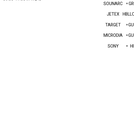
SOUNARC
GR
JETEX
HELLO
TARGET
GU
MICRODIA
GU
SONY
HI