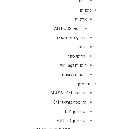
רשת
כיסויים
אוזניות
כיסויי AIR PODS
נרתיקי ספר טאבלט
טלפון
נרתיקי ספר
כיסויים לAir Tag
כיסויים לשעונים
מגני מסך
מגן מסך GLASS 10/1
מגן מסך קוריאני 10/1
מגני מסך DIY
מגני מסך FULL 5D