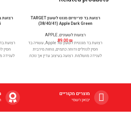
רצועת בד פרימיום מגנט לשעון TARGET
i
(38/40/41) Apple Dark Green
רצועות לשעונים
,
APPLE
89.00
₪
רצועת בד מגנטית לשעון של Apple, עשויה בד
חסין לנוזלים ודוחה כתמים, נוחות מירבית
חסין לנ
לענידה מושלמת. רצועה בעיצוב עדין אך נוכח.
לענידה מו
מאפשרת טעינה אלחוטית של השעון ללא
מאפשרת
הפרעה ובנוחות מירבית.
מוצרים מקוריים
מ
יבואן רשמי
ה