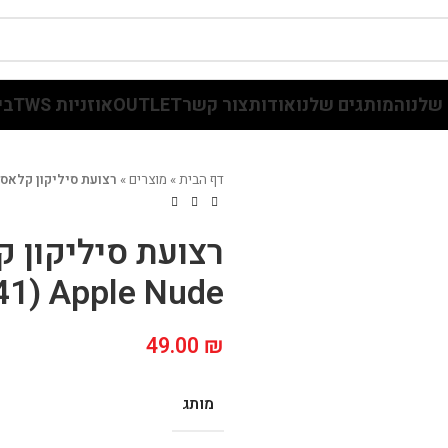
שלנו
המותגים שלנו
אודות
צור קשר
OUTLET
אוזניות TWS
בי
דף הבית
»
מוצרים
»
רצועת סיליקון קלאסיק לשעון  Apple Nude
רצועת סיליקון 
41) Apple Nude
49.00
₪
מותג