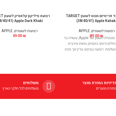
רצועת בד פרימיום מגנט לשעון TARGET
רצועת סי
8/40/41) Apple Dark Khaki
(38/40/41) Apple Kahak
רצועות לשעונים
,
APPLE
רצועות לשעונים
,
APPLE
49.00
₪
89.00
₪
רצועת בד מגנטית לשעון של Apple, עשויה בד
וזלים ודוחה כתמים, נוחות מירבית
שלמת. רצועה בעיצוב עדין אך נוכח.
 טעינה אלחוטית של השעון ללא
הפרעה ובנוחות מירבית.
דיניות החזרת מוצר
משלוחים
חזרת מוצרים
משלוחים לכל חלקי הארץ