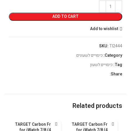
ADD TO CART
Add to wishlist
SKU:
TI2444
Category:
כיסויים לשעונים
Tag:
כיסויים לשעון
Share:
Related products
me
TARGET Carbon Frame
TARGET Carbon Frame
for iWatch 7/8 (40-
for iWatch 7/8 (40-