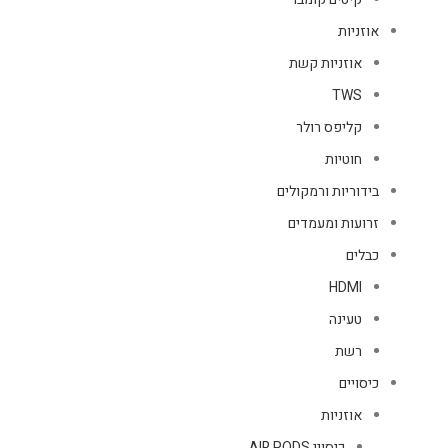
אוזניות
אוזניות קשת
TWS
קליפס רולר
חוטיות
בידוריות ורמקולים
זרועות ומעמדים
כבלים
HDMI
טעינה
רשת
כיסויים
אוזניות
כיסויי AIR PODS