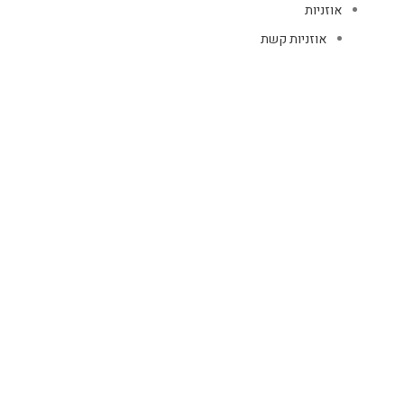
אוזניות
אוזניות קשת
TWS
קליפס רולר
חוטיות
בידוריות ורמקולים
זרועות ומעמדים
כבלים
HDMI
טעינה
רשת
כיסויים
אוזניות
כיסויי AIR PODS