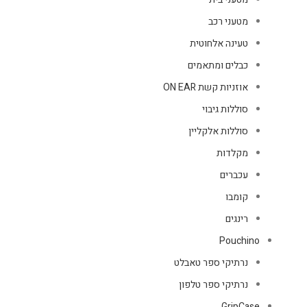
מטעני רכב
טעינה אלחוטית
כבלים ומתאמים
אוזניות קשת ON EAR
סוללות גיבוי
סוללות אלקליין
מקלדות
עכברים
קומבו
רינגים
Pouchino
נרתיקי ספר טאבלט
נרתיקי ספר טלפון
GripCase