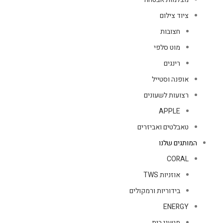
ציוד צילום
חצובות
מוט סלפי
רינגים
אופנה וסטייל
רצועות לשעונים
APPLE
טאבלטים ואביזרים
המותגים שלנו
CORAL
אוזניות TWS
בידוריות ורמקולים
ENERGY
מטעני בית