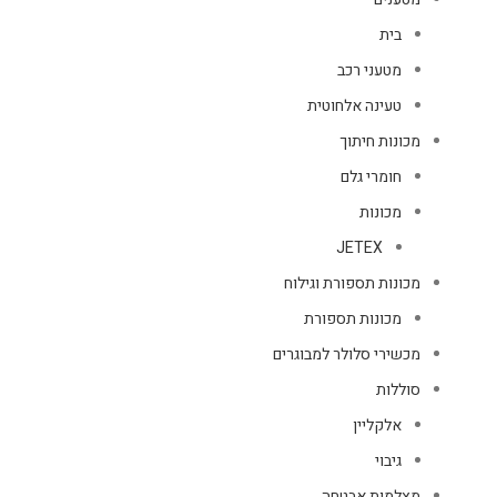
בית
מטעני רכב
טעינה אלחוטית
מכונות חיתוך
חומרי גלם
מכונות
JETEX
מכונות תספורת וגילוח
מכונות תספורת
מכשירי סלולר למבוגרים
סוללות
אלקליין
גיבוי
מצלמות אבטחה