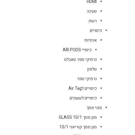
HDMI
טעינה
רשת
כיסויים
אוזניות
כיסויי AIR PODS
נרתיקי ספר טאבלט
טלפון
נרתיקי ספר
כיסויים לAir Tag
כיסויים לשעונים
מגני מסך
מגן מסך GLASS 10/1
מגן מסך קוריאני 10/1