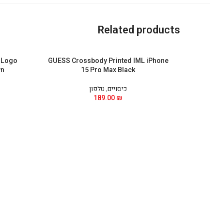
Related products
 Logo
GUESS Crossbody Printed IML iPhone
wn
15 Pro Max Black
כיסויים
,
טלפון
189.00
₪