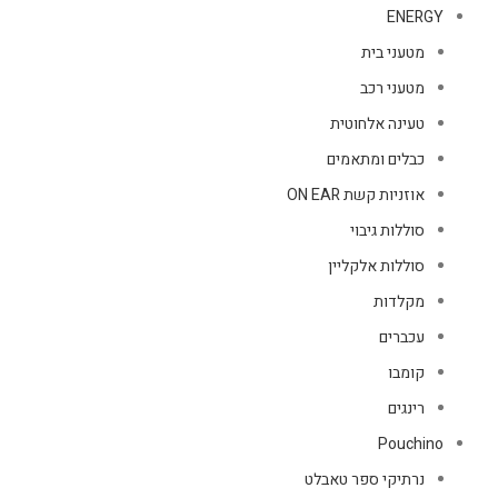
ENERGY
מטעני בית
מטעני רכב
טעינה אלחוטית
כבלים ומתאמים
אוזניות קשת ON EAR
סוללות גיבוי
סוללות אלקליין
מקלדות
עכברים
קומבו
רינגים
Pouchino
נרתיקי ספר טאבלט