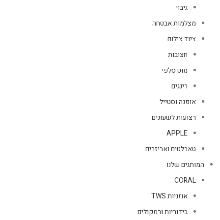
גיבוי
מצלמות אבטחה
ציוד צילום
חצובות
מוט סלפי
רינגים
אופנה וסטייל
רצועות לשעונים
APPLE
טאבלטים ואביזרים
המותגים שלנו
CORAL
אוזניות TWS
בידוריות ורמקולים