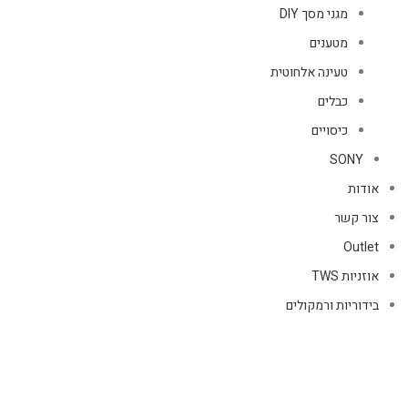
מגני מסך DIY
מטענים
טעינה אלחוטית
כבלים
כיסויים
SONY
אודות
צור קשר
Outlet
אוזניות TWS
בידוריות ורמקולים