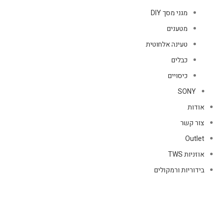
מגני מסך DIY
מטענים
טעינה אלחוטית
כבלים
כיסויים
SONY
אודות
צור קשר
Outlet
אוזניות TWS
בידוריות ורמקולים