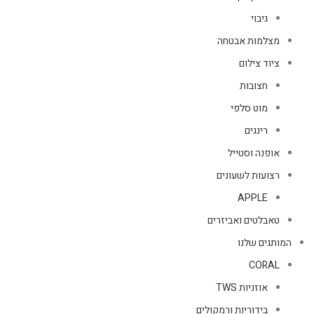
גיבוי
מצלמות אבטחה
ציוד צילום
חצובות
מוט סלפי
רינגים
אופנה וסטייל
רצועות לשעונים
APPLE
טאבלטים ואביזרים
המותגים שלנו
CORAL
אוזניות TWS
בידוריות ורמקולים