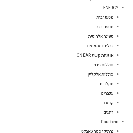
ENERGY
מטעני בית
מטעני רכב
טעינה אלחוטית
כבלים ומתאמים
אוזניות קשת ON EAR
סוללות גיבוי
סוללות אלקליין
מקלדות
עכברים
קומבו
רינגים
Pouchino
נרתיקי ספר טאבלט