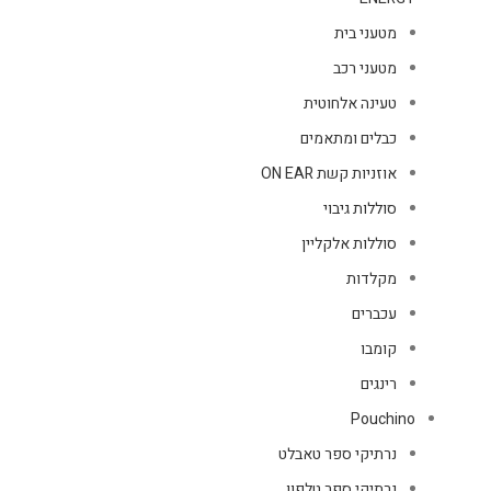
מטעני בית
מטעני רכב
טעינה אלחוטית
כבלים ומתאמים
אוזניות קשת ON EAR
סוללות גיבוי
סוללות אלקליין
מקלדות
עכברים
קומבו
רינגים
Pouchino
נרתיקי ספר טאבלט
נרתיקי ספר טלפון