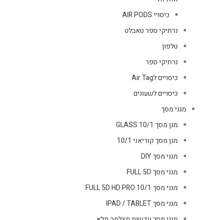
כיסויי AIR PODS
נרתיקי ספר טאבלט
טלפון
נרתיקי ספר
כיסויים לAir Tag
כיסויים לשעונים
מגני מסך
מגן מסך GLASS 10/1
מגן מסך קוריאני 10/1
מגני מסך DIY
מגני מסך FULL 5D
מגני מסך FULL 5D HD PRO 10/1
מגני מסך IPAD / TABLET
מגני מסך עדשות מצלמה מלא