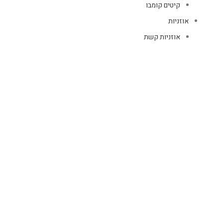
קיטים קומבו
אוזניות
אוזניות קשת
TWS
קליפס רולר
חוטיות
בידוריות ורמקולים
זרועות ומעמדים
כבלים
HDMI
טעינה
רשת
כיסויים
אוזניות