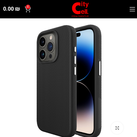
0.00
₪
0
Click to enlarge