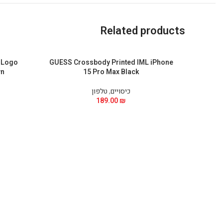
Related products
 Logo
GUESS Crossbody Printed IML iPhone
wn
15 Pro Max Black
כיסויים
,
טלפון
189.00
₪