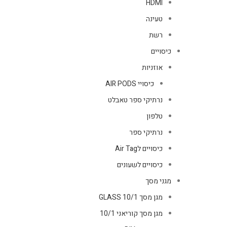
HDMI
טעינה
רשת
כיסויים
אוזניות
כיסויי AIR PODS
נרתיקי ספר טאבלט
טלפון
נרתיקי ספר
כיסויים לAir Tag
כיסויים לשעונים
מגני מסך
מגן מסך GLASS 10/1
מגן מסך קוריאני 10/1