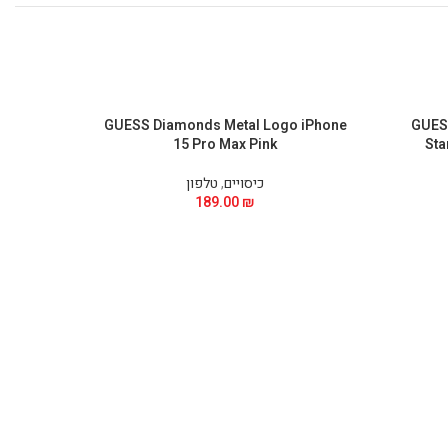
hone 15
GUESS Diamonds Metal Logo iPhone
GUESS
15 Pro Max Pink
Sta
כיסויים
,
טלפון
189.00
₪