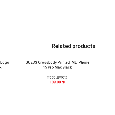
Related products
 Logo
GUESS Crossbody Printed IML iPhone
k
15 Pro Max Black
כיסויים
,
טלפון
189.00
₪