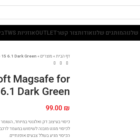
שלנו
המותגים שלנו
אודות
צור קשר
OUTLET
אוזניות TWS
בי
דף הבית
»
מוצרים
»
e 15 6.1 Dark Green
oft Magsafe for
 6.1 Dark Green
99.00
₪
כיסוי בעיצוב דק ואלגנטי במיוחד, השומר 
לכיסוי מגנט מובנה לשימוש במעמד לרכב 
הכיסוי מגיע בשלל צבעים אופנתיים.