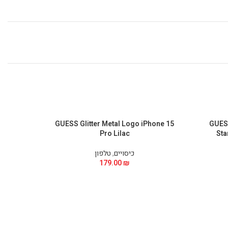
 iPhone
GUESS Glitter Metal Logo iPhone 15
GUESS
Pro Lilac
Sta
כיסויים
,
טלפון
179.00
₪