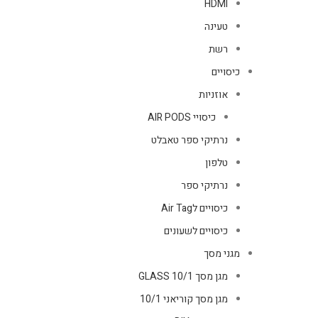
HDMI
טעינה
רשת
כיסויים
אוזניות
כיסויי AIR PODS
נרתיקי ספר טאבלט
טלפון
נרתיקי ספר
כיסויים לAir Tag
כיסויים לשעונים
מגני מסך
מגן מסך GLASS 10/1
מגן מסך קוריאני 10/1