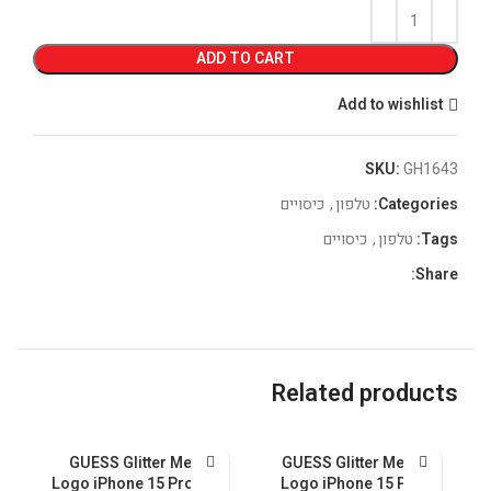
ADD TO CART
Add to wishlist
SKU:
GH1643
Categories:
טלפון
,
כיסויים
Tags:
טלפון
,
כיסויים
Share:
Related products
GUESS Glitter Metal
GUESS Glitter Metal
5
Logo iPhone 15 Pro Max
Logo iPhone 15 Pro