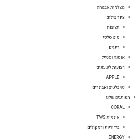
מצלמות אבטחה
ציוד צילום
חצובות
מוט סלפי
רינגים
אופנה וסטייל
רצועות לשעונים
APPLE
טאבלטים ואביזרים
המותגים שלנו
CORAL
אוזניות TWS
בידוריות ורמקולים
ENERGY