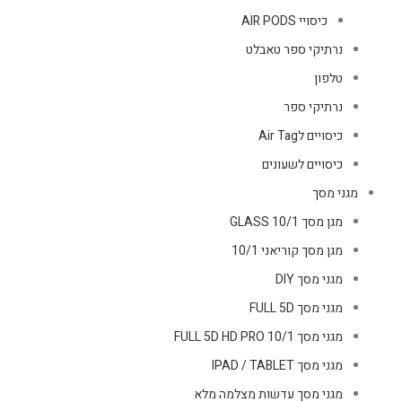
כיסויי AIR PODS
נרתיקי ספר טאבלט
טלפון
נרתיקי ספר
כיסויים לAir Tag
כיסויים לשעונים
מגני מסך
מגן מסך GLASS 10/1
מגן מסך קוריאני 10/1
מגני מסך DIY
מגני מסך FULL 5D
מגני מסך FULL 5D HD PRO 10/1
מגני מסך IPAD / TABLET
מגני מסך עדשות מצלמה מלא