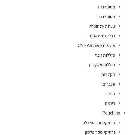
מטעני בית
מטעני רכב
טעינה אלחוטית
כבלים ומתאמים
אוזניות קשת ON EAR
סוללות גיבוי
סוללות אלקליין
מקלדות
עכברים
קומבו
רינגים
Pouchino
נרתיקי ספר טאבלט
נרתיקי ספר טלפון