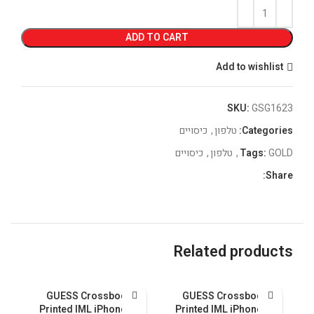
ADD TO CART
Add to wishlist
SKU:
GSG1623
Categories:
טלפון
,
כיסויים
GOLD
Tags:
,
טלפון
,
כיסויים
Share:
Related products
GUESS Crossbody
GUESS Crossbody
 &
Printed IML iPhone 15
Printed IML iPhone 15