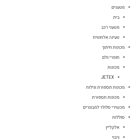
מטענים
בית
מטעני רכב
טעינה אלחוטית
מכונות חיתוך
חומרי גלם
מכונות
JETEX
מכונות תספורת וגילוח
מכונות תספורת
מכשירי סלולר למבוגרים
סוללות
אלקליין
גיבוי