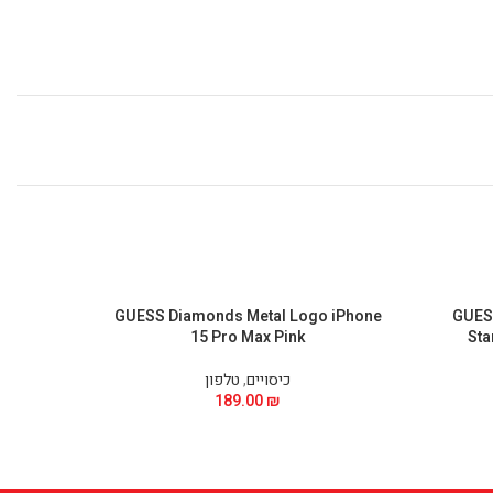
hone 15
GUESS Diamonds Metal Logo iPhone
GUESS
15 Pro Max Pink
Sta
כיסויים
,
טלפון
189.00
₪