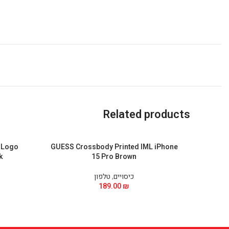
Related products
 Logo
GUESS Crossbody Printed IML iPhone
k
15 Pro Brown
כיסויים
,
טלפון
189.00
₪