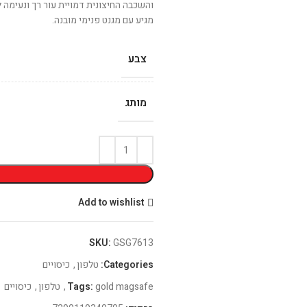
והשכבה החיצונית דמויית עור רך ונעימה ל
מגיע עם מגנט פנימי מובנה.
צבע
מותג
Add to wishlist
SKU:
GSG7613
Categories:
טלפון
,
כיסויים
gold magsafe
Tags:
,
טלפון
,
כיסויים