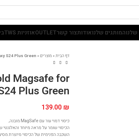
שלנו
המותגים שלנו
אודות
צור קשר
OUTLET
אוזניות TWS
בי
דף הבית
»
מוצרים
»
axy S24 Plus Green
old Magsafe for
S24 Plus Green
139.00
₪
כיסוי דמוי עור עם MagSafe מובנה,
הכיסוי שומר על מראה מיוחד והאלגנטי ש
השכבה הפנימית של הכיסוי מיוצרת מסיבי