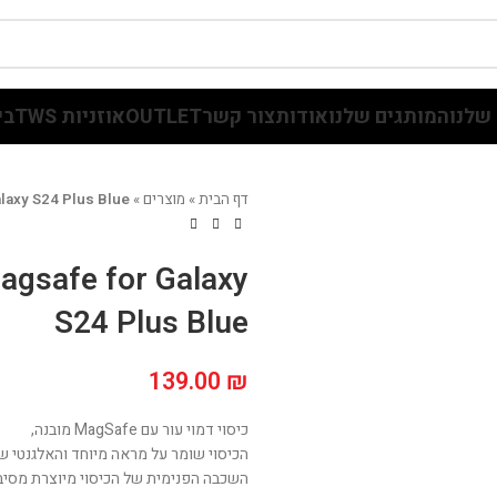
שלנו
המותגים שלנו
אודות
צור קשר
OUTLET
אוזניות TWS
בי
דף הבית
»
מוצרים
»
alaxy S24 Plus Blue
agsafe for Galaxy
S24 Plus Blue
139.00
₪
כיסוי דמוי עור עם MagSafe מובנה,
הכיסוי שומר על מראה מיוחד והאלגנטי ש
השכבה הפנימית של הכיסוי מיוצרת מסיבי