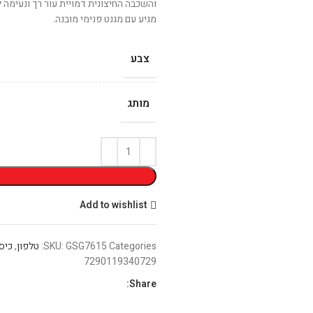
והשכבה החיצונית דמויית עור רך ונעימה ל
מגיע עם מגנט פנימי מובנה.
צבע
מותג
Add to wishlist
Categories:
GSG7615
SKU:
טלפון
,
כיסו
7290119340729
Share: