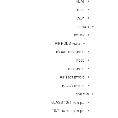
HDMI
טעינה
רשת
כיסויים
אוזניות
כיסויי AIR PODS
נרתיקי ספר טאבלט
טלפון
נרתיקי ספר
כיסויים לAir Tag
כיסויים לשעונים
מגני מסך
מגן מסך GLASS 10/1
מגן מסך קוריאני 10/1