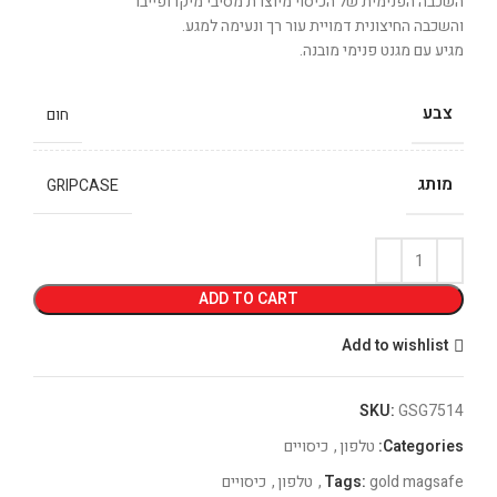
השכבה הפנימית של הכיסוי מיוצרת מסיבי מיקרופייבר
והשכבה החיצונית דמויית עור רך ונעימה למגע.
מגיע עם מגנט פנימי מובנה.
צבע
חום
מותג
GRIPCASE
ADD TO CART
Add to wishlist
SKU:
GSG7514
Categories:
טלפון
,
כיסויים
gold magsafe
Tags:
,
טלפון
,
כיסויים