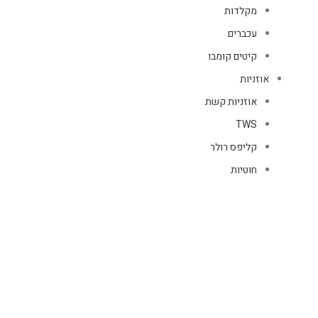
מקלדות
עכברים
קיטים קומבו
אוזניות
אוזניות קשת
TWS
קליפס רולר
חוטיות
בידוריות ורמקולים
זרועות ומעמדים
כבלים
HDMI
טעינה
רשת