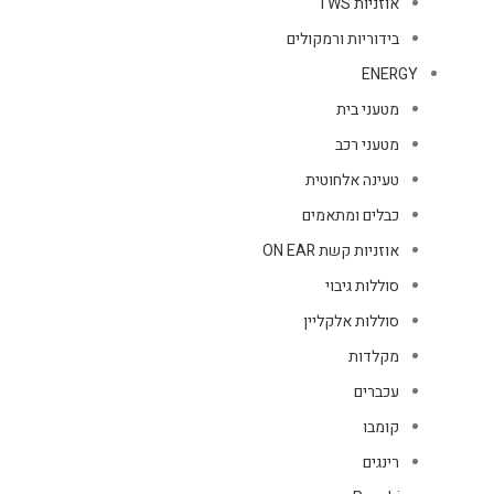
אוזניות TWS
בידוריות ורמקולים
ENERGY
מטעני בית
מטעני רכב
טעינה אלחוטית
כבלים ומתאמים
אוזניות קשת ON EAR
סוללות גיבוי
סוללות אלקליין
מקלדות
עכברים
קומבו
רינגים