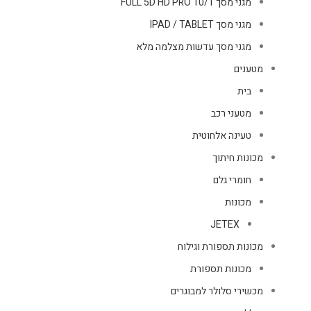
מגני מסך FULL 5D HD PRO 10/1
מגני מסך IPAD / TABLET
מגני מסך עדשות מצלמה מלא
מטענים
בית
מטעני רכב
טעינה אלחוטית
מכונות חיתוך
חומרי גלם
מכונות
JETEX
מכונות תספורת וגילוח
מכונות תספורת
מכשירי סלולר למבוגרים