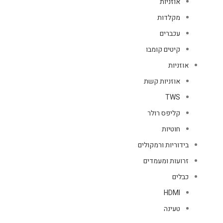
אוזניות
מקלדות
עכברים
קיטים קומבו
אוזניות
אוזניות קשת
TWS
קליפס רולר
חוטיות
בידוריות ורמקולים
זרועות ומעמדים
כבלים
HDMI
טעינה