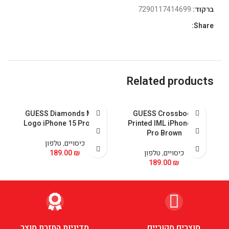
ברקוד:
7290117414699
Share:
Related products
GUESS Diamonds Metal
GUESS Crossbody
5
Logo iPhone 15 Pro Pink
Printed IML iPhone 15
Pro Brown
כיסויים
,
טלפון
כיסויים
,
טלפון
₪
189.00
189.00
₪
מוצרים מקוריים
מדיניות החזרת מוצר