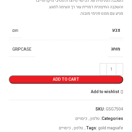
השכבה הפנימית של הכיסוי מיוצרת מסיבי מיקרופייבר
והשכבה החיצונית דמויית עור רך ונעימה למגע.
מגיע עם מגנט פנימי מובנה.
צבע
חום
מותג
GRIPCASE
ADD TO CART
Add to wishlist
SKU:
GSG7504
Categories:
טלפון
,
כיסויים
gold magsafe
Tags:
,
טלפון
,
כיסויים