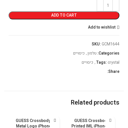
ADD TO CART
Add to wishlist
SKU:
GCM1644
Categories:
טלפון
,
כיסויים
crystal
Tags:
,
כיסויים
Share:
Related products
al
GUESS Crossbody PU
GUESS Crossbody
ax
Metal Logo iPhone 15
Printed IML iPhone 15