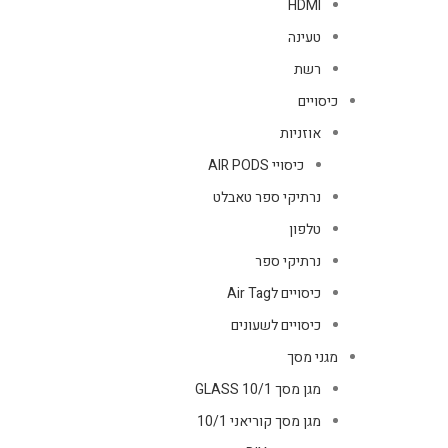
HDMI
טעינה
רשת
כיסויים
אוזניות
כיסויי AIR PODS
נרתיקי ספר טאבלט
טלפון
נרתיקי ספר
כיסויים לAir Tag
כיסויים לשעונים
מגני מסך
מגן מסך GLASS 10/1
מגן מסך קוריאני 10/1