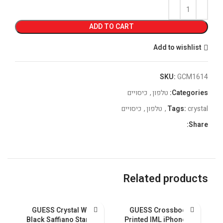
ADD TO CART
Add to wishlist
SKU:
GCM1614
Categories:
טלפון
,
כיסויים
crystal
Tags:
,
טלפון
,
כיסויים
Share:
Related products
GUESS Crystal With
GUESS Crossbody
 &
Black Saffiano Stand &
Printed IML iPhone 15