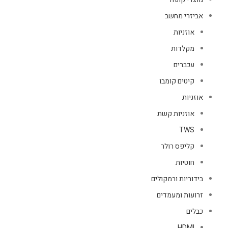
אביזרי מחשב
אוזניות
מקלדות
עכברים
קיטים קומבו
אוזניות
אוזניות קשת
TWS
קליפס רולר
חוטיות
בידוריות ורמקולים
זרועות ומעמדים
כבלים
HDMI