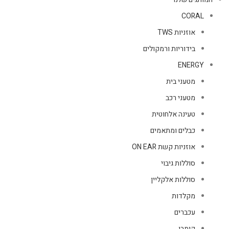
CORAL
אוזניות TWS
בידוריות ורמקולים
ENERGY
מטעני בית
מטעני רכב
טעינה אלחוטית
כבלים ומתאמים
אוזניות קשת ON EAR
סוללות גיבוי
סוללות אלקליין
מקלדות
עכברים
קומבו