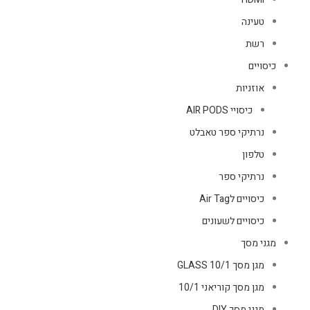
טעינה
רשת
כיסויים
אוזניות
כיסויי AIR PODS
נרתיקי ספר טאבלט
טלפון
נרתיקי ספר
כיסויים לAir Tag
כיסויים לשעונים
מגני מסך
מגן מסך GLASS 10/1
מגן מסך קוריאני 10/1
מגני מסך DIY