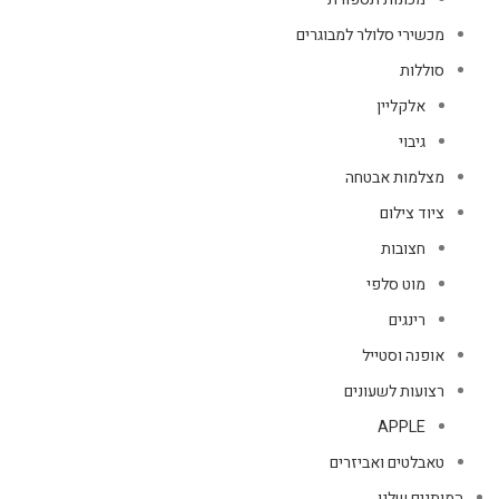
מכשירי סלולר למבוגרים
סוללות
אלקליין
גיבוי
מצלמות אבטחה
ציוד צילום
חצובות
מוט סלפי
רינגים
אופנה וסטייל
רצועות לשעונים
APPLE
טאבלטים ואביזרים
המותגים שלנו