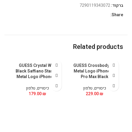
ברקוד:
7290119343072
Share:
Related products
GUESS Crystal With
GUESS Crossbody PU
 &
Black Saffiano Stand &
Metal Logo iPhone 15
5
Metal Logo iPhone 15
Pro Max Black
כיסויים
,
טלפון
כיסויים
,
טלפון
179.00
₪
229.00
₪