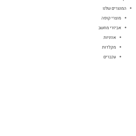
המוצרים שלנו
מוצרי קופה
אביזרי מחשב
אוזניות
מקלדות
עכברים
קיטים קומבו
אוזניות
אוזניות קשת
TWS
קליפס רולר
חוטיות
בידוריות ורמקולים
זרועות ומעמדים