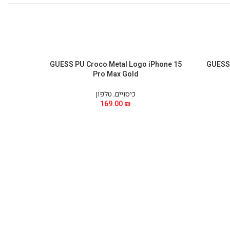
al Logo
GUESS PU Croco Metal Logo iPhone 15
GUESS 
urple
Pro Max Gold
כיסויים
,
טלפון
169.00
₪