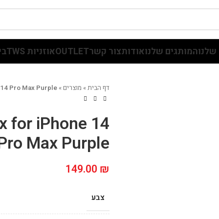
שלנו
המותגים שלנו
אודות
צור קשר
OUTLET
אוזניות TWS
בי
דף הבית
»
מוצרים
»
e 14 Pro Max Purple
x for iPhone 14
Pro Max Purple
149.00
₪
צבע