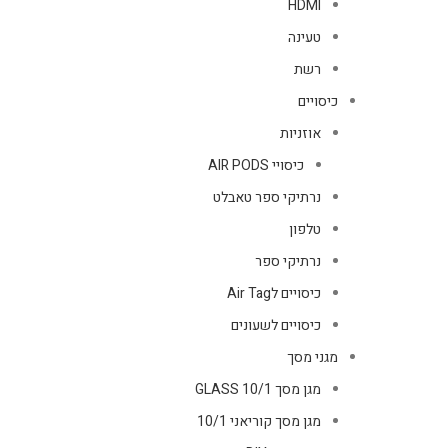
HDMI
טעינה
רשת
כיסויים
אוזניות
כיסויי AIR PODS
נרתיקי ספר טאבלט
טלפון
נרתיקי ספר
כיסויים לAir Tag
כיסויים לשעונים
מגני מסך
מגן מסך GLASS 10/1
מגן מסך קוריאני 10/1