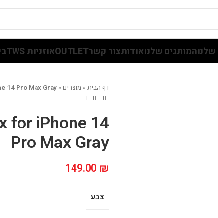
שלנו
המותגים שלנו
אודות
צור קשר
OUTLET
אוזניות TWS
בי
דף הבית
»
מוצרים
»
one 14 Pro Max Gray
x for iPhone 14
Pro Max Gray
149.00
₪
צבע